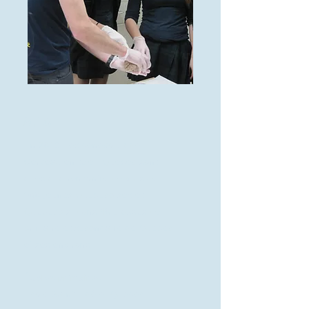
2018
En 2018, les bénévoles de
Cerveau en tête - Québec sont
allés à la rencontre de plus de
900 jeunes Québécoises et
Québécois, dans 40 classes de
primaire et secondaire de Québec
et ses environs.
Écoles primaires:
École Saint-Fidèle, Québec