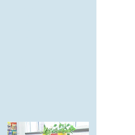
École Les Sources, Québec
École internationale de Saint-
Sacrement, Québec
École Sainte-Odile, Québec
Centre Signes d'Espoir, Québec
École Wahta', Wendake
Écoles secondaires:
Pamphile-Le May, Sainte-Croix
L'Aubier, Lévis
Académie Saint-Louis, Québec
L'Horizon, Lévis
Collège des Compagnons,
Québec
La Relance, Québec
École Oraliste, Québec
École St-François, Québec