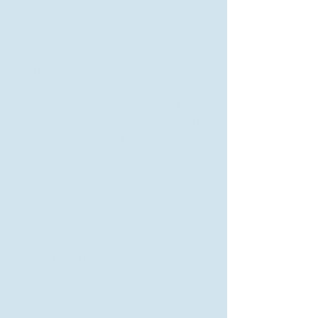
2021
2021 fut une année bien différente des
autres. Malgré tout, les bénévoles de
Cerveau en tête - Québec sont allés à la
rencontre de plus de 1300 jeunes
Québécoises et Québécois, dans près
de 40 classes de primaire et secondaire
de Québec et ses environs.
Écoles primaires :
Les Sources, Québec
Ferdinand-Seguin, Québec
Coeur -Vaillant, Québec
St-Michèle, Québec
Sans-Frontière, Québec
St-Mathieu, Québec
Écoles secondaires :