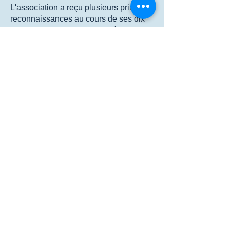
L'association a reçu plusieurs prix et
reconnaissances au cours de ses dix
ans d'existence, venez les découvrir ici
!
Suivez-nous sur LinkedIn, Instagram et
Facebook !
Merci à nos partenaires: