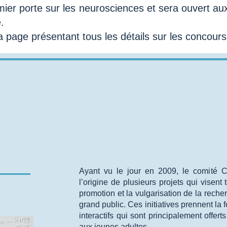
remier porte sur les neurosciences et sera ouvert 
.
 page présentant tous les détails sur les concours 
Dans le cadre des 24h de science, le 11 
Cerveau en tête - Québec a offert la vis
laboratoires de recherche sur la théma
Mouvement en partenariat avec le CIRRI
Les 8 et 9 mai 2018, des présentations o
offertes aux élèves de primaire et seco
partenariat avec le Centre de recherch
mes-
Ayant vu le jour en 2009, le comité 
 ?
l’origine de plusieurs projets qui visent
promotion et la vulgarisation de la rech
grand public. Ces initiatives prennent la 
interactifs qui sont principalement offer
aux jeunes adultes.