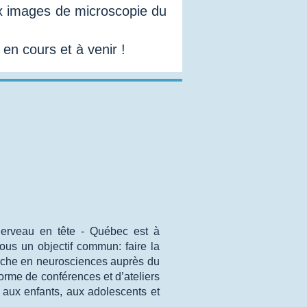
aux images de microscopie du
en cours et à venir !
mai 2018,
ite de
tique du
S.
nt été
ndaire en
e CERVO .
Cerveau en tête - Québec est à
 tous un objectif commun: faire la
erche en neurosciences auprès du
forme de conférences et d’ateliers
ts aux enfants, aux adolescents et