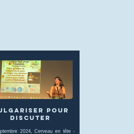
ulgariser pour
discuter
ptembre 2024, Cerveau en tête -