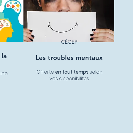
CÉGEP
 la
Les troubles mentaux
é
Offerte
en tout temps
selon
aine
vos disponibilités